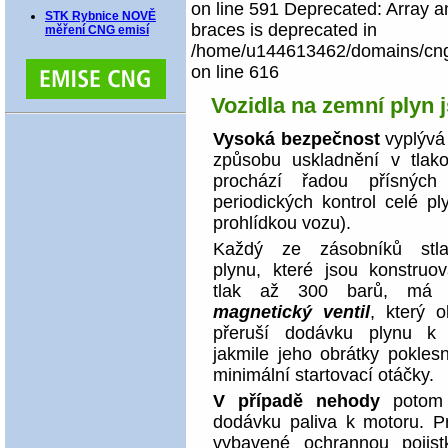
on line 591 Deprecated: Array an
STK Rybnice NOVĚ
braces is deprecated in
měření CNG emisí
/home/u144613462/domains/cngco
on line 616
Vozidla na zemní plyn 
Vysoká bezpečnost
vyplývá 
způsobu uskladnění v tlako
prochází řadou přísných
periodických kontrol celé p
prohlídkou vozu).
Každý ze zásobníků stla
plynu, které jsou konstruo
tlak až 300 barů, m
magnetický ventil
, který o
přeruší dodávku plynu k
jakmile jeho obrátky pokles
minimální startovací otáčky.
V případě nehody
potom s
dodávku paliva k motoru. P
vybavené ochrannou pojistk