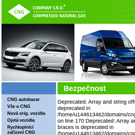
Bezpečnost
CNG autobazar
Deprecated: Array and string off
Vše o CNG
deprecated in
Nová orig. vozidla
/home/u144613462/domains/cngco
Ojetá vozidla
on line 170 Deprecated: Array an
braces is deprecated in
Rychloplnící
zařízení CNG
/home/u144613462/domains/cngco