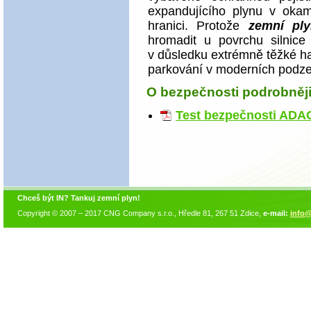
expandujícího plynu v okam
hranici. Protože
zemní ply
hromadit u povrchu silnice
v důsledku extrémně těžké ha
parkování v moderních podze
O bezpečnosti podrobněj
Test bezpečnosti ADAC
Chceš být IN? Tankuj zemní plyn!
Copyright © 2007 – 2017 CNG Company s.r.o., Hředle 81, 267 51 Zdice,
e-mail:
info