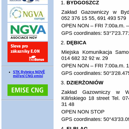
BYDGOSZCZ
Zakład Gazowniczy w Bydg
052 376 15 55, 691 493 579
OPEN NON – FRI 7:00a.m. – 
GPS coordinates: 53°7'23.77
DĘBICA
Miejska Komunikacja Samo
014 682 32 92 w. 29
OPEN NON – FRI 7:00a.m. 11
STK Rybnice NOVĚ
GPS coordinates: 50°3'28.47
měření CNG emisí
DZIERŻONIÓW
Zakład Gazowniczy w Wa
Kilińskiego 18 street Tel. 
31 48
OPEN NON STOP
GPS coordinates: 50°43'33.0
ELBLĄG