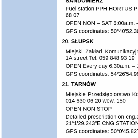
SANDOMIERZ
Fuel station PPH HORTUS PL
68 07
OPEN NON – SAT 6:00a.m. – 
GPS coordinates: 50°40'52.3
SŁUPSK
Miejski Zakład Komunikacyj
1A street Tel. 059 848 93 19
OPEN Every day 6:30a.m. – 
GPS coordinates: 54°26'54.9
TARNÓW
Miejskie Przedsiębiorstwo K
014 630 06 20 wew. 150
OPEN NON STOP
Detailed prescription on cng
21°1'29.243"E CNG STATI
GPS coordinates: 50°0'45.82