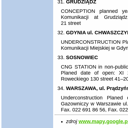
GRUDZIĄDZ
CONCEPTION planned year
Komunikacji at Grudziąd
21 street
GDYNIA ul. CHWASZCZ
UNDERCONSTRUCTION Planne
Komunikacji Miejskiej w Gdy
SOSNOWIEC
CNG STATION in non-public u
Planed date of open: XI
Roweckiego 130 street 41–2
WARSZAWA, ul. Prądzyń
Underconstruction Planed
Gazowniczy w Warszawie ul.
Fax. 022 691 86 56, Fax. 02
zdroj
www.mapy.google.p