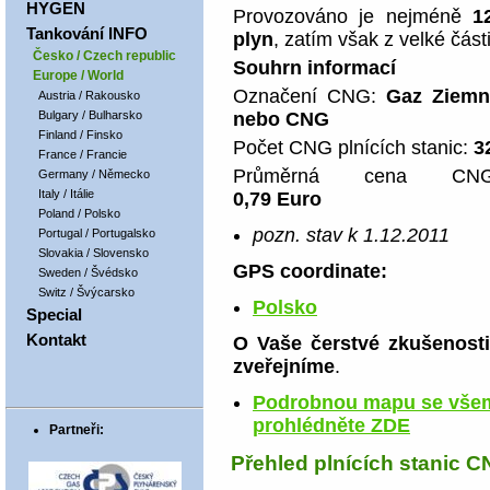
HYGEN
Provozováno je nejméně
1
Tankování INFO
plyn
, zatím však z velké část
Česko / Czech republic
Souhrn informací
Europe / World
Označení CNG:
Gaz Ziemn
Austria / Rakousko
Bulgary / Bulharsko
nebo CNG
Finland / Finsko
Počet CNG plnících stanic:
3
France / Francie
Průměrná cena CNG
Germany / Německo
Italy / Itálie
0,79 Euro
Poland / Polsko
pozn. stav k 1.12.2011
Portugal / Portugalsko
Slovakia / Slovensko
GPS coordinate:
Sweden / Švédsko
Switz / Švýcarsko
Polsko
Special
Kontakt
O Vaše čerstvé zkušenosti
zveřejníme
.
Podrobnou mapu se všem
prohlédněte ZDE
Partneři:
Přehled plnících stanic 