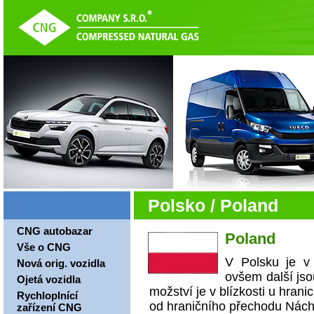
Polsko / Poland
CNG autobazar
Poland
Vše o CNG
V Polsku je 
Nová orig. vozidla
ovšem další jso
Ojetá vozidla
možství je v blízkosti u hran
Rychloplnící
od hraničního přechodu Nách
zařízení CNG