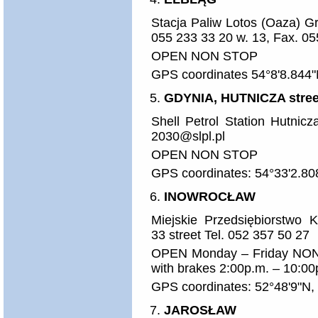
Stacja Paliw Lotos (Oaza) G
055 233 33 20 w. 13, Fax. 05
OPEN NON STOP
GPS coordinates 54°8'8.844"
GDYNIA, HUTNICZA stree
Shell Petrol Station Hutnic
2030@slpl.pl
OPEN NON STOP
GPS coordinates: 54°33'2.80
INOWROCŁAW
Miejskie Przedsiębiorstwo 
33 street Tel. 052 357 50 27
OPEN Monday – Friday NO
with brakes 2:00p.m. – 10:00
GPS coordinates: 52°48'9"N,
JAROSŁAW