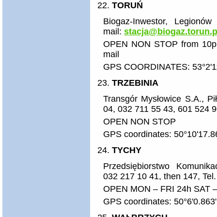
TORUŃ
Biogaz-Inwestor, Legionó
mail:
stacja@
biogaz.torun.p
OPEN NON STOP from 10p.m.
mail
GPS COORDINATES: 53°2'11.
TRZEBINIA
Transgór Mysłowice S.A., Pi
04, 032 711 55 43, 601 524 
OPEN NON STOP
GPS coordinates: 50°10'17.8
TYCHY
Przedsiębiorstwo Komunikac
032 217 10 41, then 147, Tel
OPEN MON – FRI 24h SAT – 
GPS coordinates: 50°6'0.863