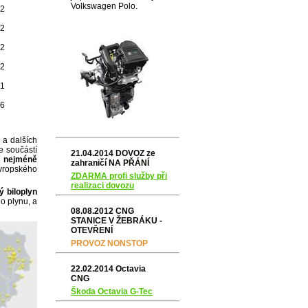
Volkswagen Polo.
42
42
42
42
91
16
G
a dalších
e součástí
21.04.2014 DOVOZ ze
e
nejméně
zahraničí NA PŘÁNÍ
 evropského
ZDARMA profi služby při
realizaci dovozu
ý biloplyn
 plynu, a
08.08.2012 CNG
STANICE V ŽEBRÁKU -
OTEVŘENÍ
PROVOZ NONSTOP
22.02.2014 Octavia
CNG
Škoda Octavia G-Tec