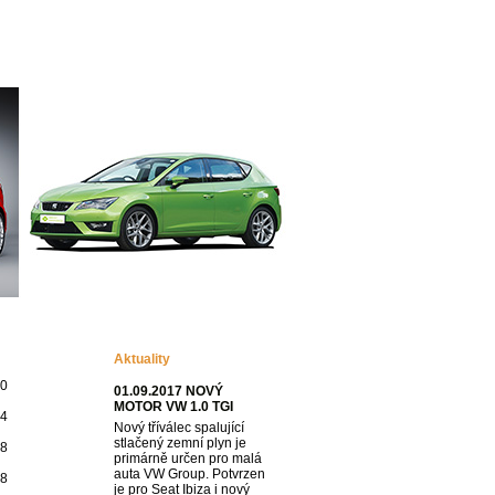
VYHLEDÁVÁNÍ
Katalogy
O nás
Aktuality
70
01.09.2017 NOVÝ
MOTOR VW 1.0 TGI
94
Nový tříválec spalující
stlačený zemní plyn je
78
primárně určen pro malá
auta VW Group. Potvrzen
78
je pro Seat Ibiza i nový