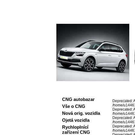
Rakous
CNG autobazar
Deprecated: Ar
/home/u144613
Vše o CNG
Deprecated: Ar
Nová orig. vozidla
/home/u144613
Deprecated: Ar
Ojetá vozidla
/home/u144613
Deprecated: Ar
Rychloplnící
/home/u144613
zařízení CNG
Deprecated: Ar