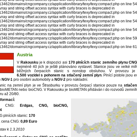
462/domains/cngcompany.cz/application/library/texy/texy.compact.php on line 5
ray and string offset access syntax with curly braces is deprecated in
462/domains/cngcompany.cz/application/library/texy/texy.compact.php on line 5
ray and string offset access syntax with curly braces is deprecated in
462/domains/cngcompany.cz/application/library/texy/texy.compact.php on line 5
ray and string offset access syntax with curly braces is deprecated in
462/domains/cngcompany.cz/application/library/texy/texy.compact.php on line 5
ray and string offset access syntax with curly braces is deprecated in
462/domains/cngcompany.cz/application/library/texy/texy.compact.php on line 5
ray and string offset access syntax with curly braces is deprecated in
462/domains/cngcompany.cz/application/library/texy/texy.compact.php on line 6
Austria
V
Rakousku
je k dispozici asi
170 plnících stanic zemního plynu CN
nejméně 40 jich je ještě plánováno vystavet. Stanice jsou ve velké míř
běžných čerpacích stanic s nonstop obsluhou. V provozu j
6.500 vozidel s pohonem na stlačený zemní plyn
. Plnící pistole jsou
u
NGV-1
pro osobní automobily a
NGV-2
pro nákladní.
nic na zemní plyn je ve Štrasburku v provozu čerpací stanice pouze na
stlačen
 bioMETAN nebo bioCNG. V Rakousku je bioMETAN přidáván i do rozvodů zemního
ru až 20/80.
nformací:
ení CNG:
Erdgas, CNG, bioCNG,
N
 plnících stanic:
170
á cena CNG:
0,89 Euro
stav k 1.3.2010