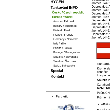
HYGEN
/home/u144613
Deprecated: Ar
Tankování INFO
/home/u144613
Česko / Czech republic
Deprecated: Ar
Europe / World
/home/u144613
Deprecated: Ar
Austria / Rakousko
/home/u144613
Bulgary / Bulharsko
Deprecated: Ar
Finland / Finsko
/home/u144613
Deprecated: Ar
France / Francie
/home/u144613
Germany / Německo
Italy / Itálie
Poland / Polsko
Portugal / Portugalsko
Slovakia / Slovensko
Sweden / Švédsko
standard
Switz / Švýcarsko
Kromě sta
Special
označení
to v pomě
Kontakt
Souhrn i
Označ
bioMETA
Počet CNG
Partneři:
Průměrn
pozn. 